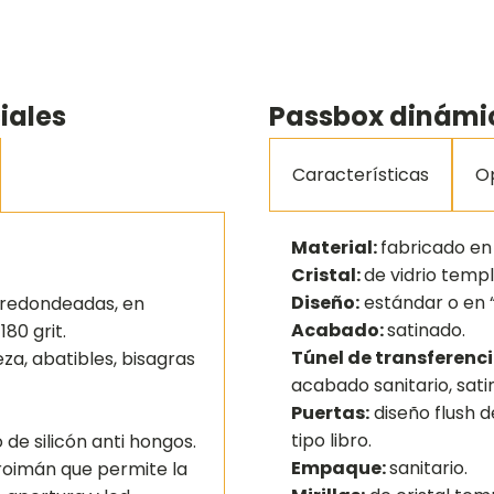
iales
Passbox dinámi
Características
O
Material:
fabricado en
Cristal:
de vidrio temp
Diseño:
estándar o en “
 redondeadas, en
Acabado:
satinado.
180 grit.
Túnel de transferenci
eza, abatibles, bisagras
acabado sanitario, satin
Puertas:
diseño flush de
tipo libro.
 de silicón anti hongos.
Empaque:
sanitario.
roimán que permite la