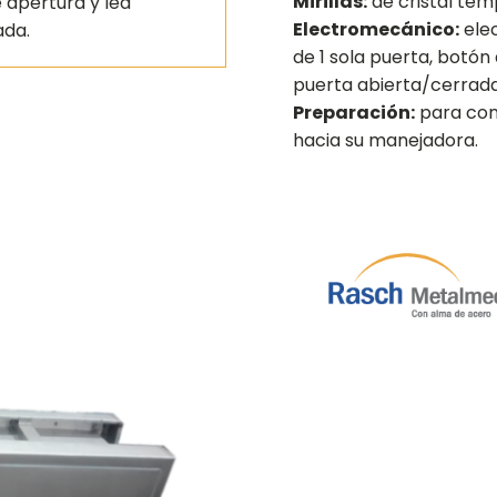
Mirillas:
de cristal temp
e apertura y led
Electromecánico:
elec
ada.
de 1 sola puerta, botón
puerta abierta/cerrada
Preparación:
para cone
hacia su manejadora.