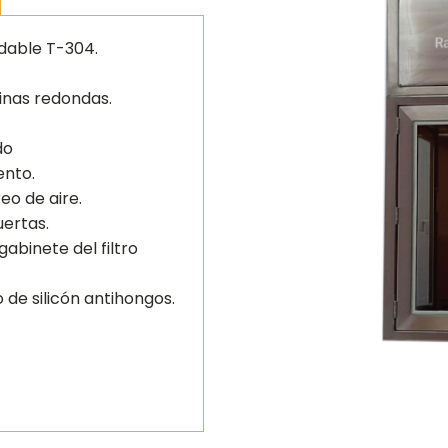
dable T-304.
inas redondas.
do
ento.
o de aire.
ertas.
gabinete del filtro
 de silicón antihongos.