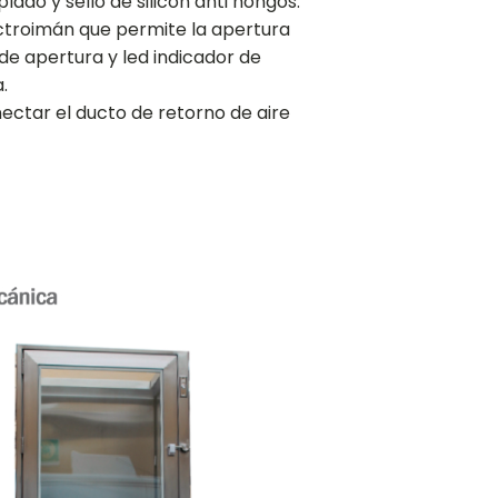
lado y sello de silicón anti hongos.
troimán que permite la apertura
 de apertura y led indicador de
.
ctar el ducto de retorno de aire