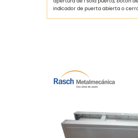
apertura de 1 sola puerta, botón d
indicador de puerta abierta o cerr