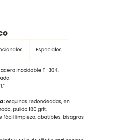
co
pcionales
Especiales
 acero inoxidable T-304.
lado.
L”.
a:
esquinas redondeadas, en
ado, pulido 180 grit.
 fácil limpieza, abatibles, bisagras