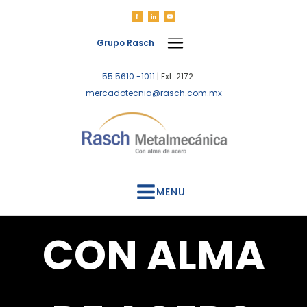
Grupo Rasch
55 5610 -1011
| Ext. 2172
mercadotecnia@rasch.com.mx
MENU
CON ALMA